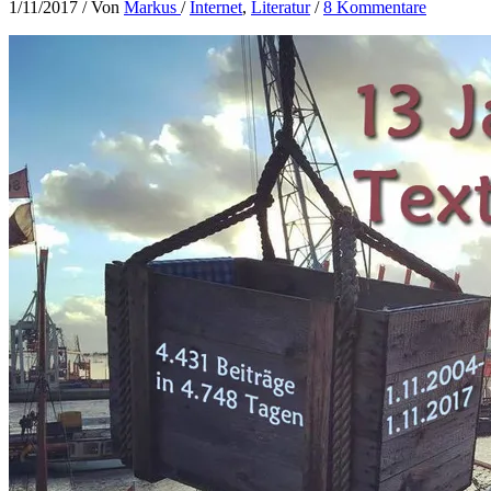
1/11/2017
/ Von
Markus
/
Internet
,
Literatur
/
8 Kommentare