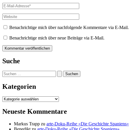
E-
Mail-
Adresse*
Website
Benachrichtige mich über nachfolgende Kommentare via E-Mail.
Benachrichtige mich über neue Beiträge via E-Mail.
Suche
Suchen
nach:
Kategorien
Kategorien
Neueste Kommentare
Markus Trapp
zu
arte-Doku-Reihe «Die Geschichte Spaniens»
Benedikt
zu
arte-Doku-Reihe «Die Geschichte Spaniens»