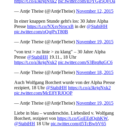
https://t.co/a3krjqNxk2
pic.twitter.com/IDYGg5QFOa
— Antje Theise (@AntjeTheise)
November 12, 2015
In einer knappen Stunde geht's los: 30 Jahre Alpha
Presse
https://t.co/NXsvNrocxB
in der
@StabiHH
pic.twitter.com/oQqjPxT80B
— Antje Theise (@AntjeTheise)
November 19, 2015
"von text > zu linie > zu klang" – 30 Jahre Alpha
Presse
@StabiHH
19.11., 18 Uhr
https://t.co/a3krjqNxk2
pic.twitter.com/S3Brq8qGC6
— Antje Theise (@AntjeTheise)
November 18, 2015
Auch Wolfgang Borchert wurde von der Alpha Presse
rezipiert, 18 Uhr
@StabiHH
https://t.co/a3krjqNxk2
pic.twitter.com/McE8YRJOOP
— Antje Theise (@AntjeTheise)
November 19, 2015
Liebe in blau – wunderschön. Liebeslied v. Wolfgang
Borchert, rezipiert von
https://t.co/GoEEdQqhKW
,
@StabiHH
18 Uhr
pic.twitter.com/d5TcBwbV65