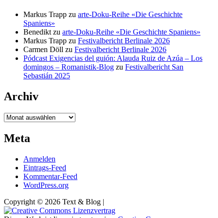
Markus Trapp
zu
arte-Doku-Reihe «Die Geschichte
Spaniens»
Benedikt
zu
arte-Doku-Reihe «Die Geschichte Spaniens»
Markus Trapp
zu
Festivalbericht Berlinale 2026
Carmen Döll
zu
Festivalbericht Berlinale 2026
Pódcast Exigencias del guión: Alauda Ruiz de Azúa – Los
domingos – Romanistik-Blog
zu
Festivalbericht San
Sebastián 2025
Archiv
Archiv
Meta
Anmelden
Eintrags-Feed
Kommentar-Feed
WordPress.org
Copyright © 2026 Text & Blog |