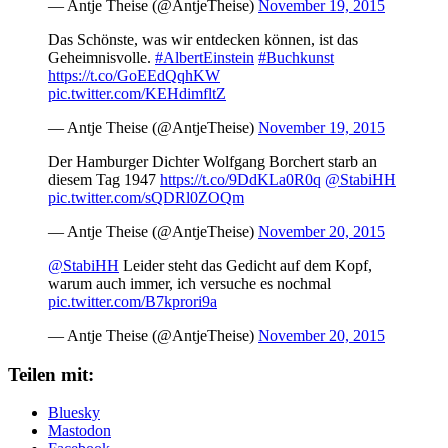
— Antje Theise (@AntjeTheise)
November 19, 2015
Das Schönste, was wir entdecken können, ist das
Geheimnisvolle.
#AlbertEinstein
#Buchkunst
https://t.co/GoEEdQqhKW
pic.twitter.com/KEHdimfltZ
— Antje Theise (@AntjeTheise)
November 19, 2015
Der Hamburger Dichter Wolfgang Borchert starb an
diesem Tag 1947
https://t.co/9DdKLa0R0q
@StabiHH
pic.twitter.com/sQDRl0ZOQm
— Antje Theise (@AntjeTheise)
November 20, 2015
@StabiHH
Leider steht das Gedicht auf dem Kopf,
warum auch immer, ich versuche es nochmal
pic.twitter.com/B7kprori9a
— Antje Theise (@AntjeTheise)
November 20, 2015
Teilen mit:
Bluesky
Mastodon