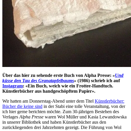
Über das hier zu sehende erste Buch von Alpha Presse:
«
Und
küsse den Tau des Granatapfelbaums
»
(1986) schrieb ich auf
Instagram
: «Ein Buch, weich wie ein Frottee-Handtuch.
Künstlerbücher aus handgeschöpftem Papier».
Wir hatten am Donnerstag-Abend unter dem Titel
Künstlerbücher:
Bücher die keine sind
in der Stabi eine tolle Veranstaltung, von der
ich hier gerne berichten möchte. Zum 30-jährigen Bestehen des
Verlages
Alpha Presse
waren Wol Müller und Kasia Lewandowska
in unserer Bibliothek und haben Künstlerbücher aus den
zurückliegenden drei Jahrzehnten gezeigt. Die Führung von Wol