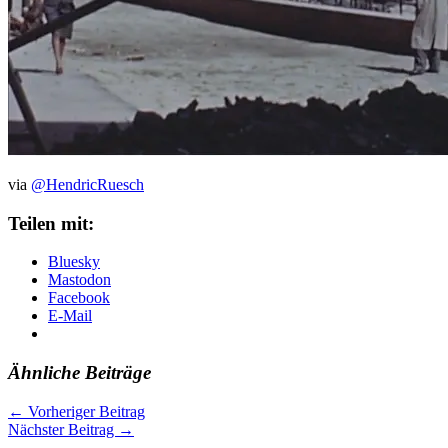
via
@HendricRuesch
Teilen mit:
Bluesky
Mastodon
Facebook
E-Mail
Ähnliche Beiträge
←
Vorheriger Beitrag
Nächster Beitrag
→