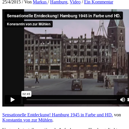
25/4/2015
/ Von
Markus
/
Hamburg
,
Video
/
Ein Kommentar
Sensationelle Entdeckung! Hamburg 1945 in Farbe und HD.
von
Konstantin von zur Mühlen
.