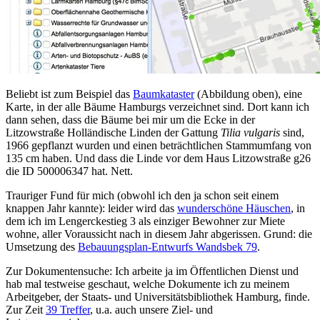
Beliebt ist zum Beispiel das
Baumkataster
(Abbildung oben), eine
Karte, in der alle Bäume Hamburgs verzeichnet sind. Dort kann ich
dann sehen, dass die Bäume bei mir um die Ecke in der
Litzowstraße Holländische Linden der Gattung
Tilia vulgaris
sind,
1966 gepflanzt wurden und einen beträchtlichen Stammumfang von
135 cm haben. Und dass die Linde vor dem Haus Litzowstraße g26
die ID 500006347 hat. Nett.
Trauriger Fund für mich (obwohl ich den ja schon seit einem
knappen Jahr kannte): leider wird das
wunderschöne Häuschen
, in
dem ich im Lengerckestieg 3 als einziger Bewohner zur Miete
wohne, aller Voraussicht nach in diesem Jahr abgerissen. Grund: die
Umsetzung des
Bebauungsplan-Entwurfs Wandsbek 79
.
Zur Dokumentensuche: Ich arbeite ja im Öffentlichen Dienst und
hab mal testweise geschaut, welche Dokumente ich zu meinem
Arbeitgeber, der Staats- und Universitätsbibliothek Hamburg, finde.
Zur Zeit
39 Treffer
, u.a. auch unsere Ziel- und