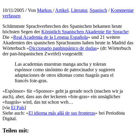
10/11/2005
/ Von
Markus
/
Artikel
,
Literatur
,
Spanisch
/
Kommentar
verfassen
Schlimmste Sprachverbrechen des Spanischen bekamen heute
höchsten Segen der
Königlich Spanischen Akademie für Sprache
:
Die «
Real Academia de la Lengua Española
» und 21 weitere
Akademien des spanischen Sprachraums haben heute in Madrid das
Wörterbuch «
Diccionario panhispánico de dudas
» (dt: Wörterbuch
der pan-hispanischen Zweifel) vorgestellt:
Las academias muestran manga ancha y toleran
espónsor como sinónimo de patrocinador y sugieren
adaptaciones de otros idiomas como fuagrás para el
francés foie-gras.
«Espónsor» für «Sponsor» geht ja gerade noch (machen wir ja
auch), aber, dass aus der leckeren «foie-gras» ein unsägliches
«fuagrás» wird, das tut schon weh…
[via
El País
]
Siehe auch: «
El idioma más allá de sus fronteras
» bei Periodista
Digital.
Teilen mit: