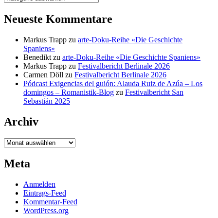
Neueste Kommentare
Markus Trapp
zu
arte-Doku-Reihe «Die Geschichte
Spaniens»
Benedikt
zu
arte-Doku-Reihe «Die Geschichte Spaniens»
Markus Trapp
zu
Festivalbericht Berlinale 2026
Carmen Döll
zu
Festivalbericht Berlinale 2026
Pódcast Exigencias del guión: Alauda Ruiz de Azúa – Los
domingos – Romanistik-Blog
zu
Festivalbericht San
Sebastián 2025
Archiv
Archiv
Meta
Anmelden
Eintrags-Feed
Kommentar-Feed
WordPress.org