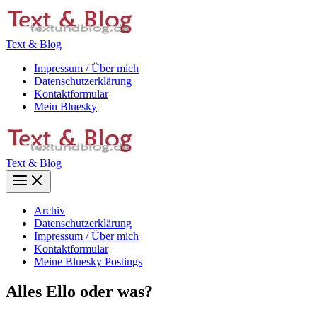
Zum
Inhalt
springen
Text & Blog
Impressum / Über mich
Datenschutzerklärung
Kontaktformular
Mein Bluesky
Text & Blog
Main
Menu
Archiv
Datenschutzerklärung
Impressum / Über mich
Kontaktformular
Meine Bluesky Postings
Alles Ello oder was?