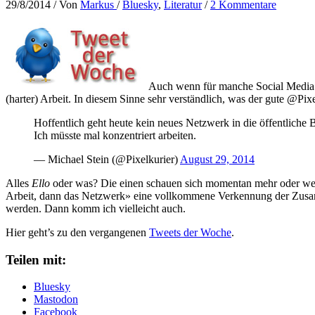
29/8/2014
/ Von
Markus
/
Bluesky
,
Literatur
/
2 Kommentare
Auch wenn für manche Social Media n
(harter) Arbeit. In diesem Sinne sehr verständlich, was der gute @P
Hoffentlich geht heute kein neues Netzwerk in die öffentliche B
Ich müsste mal konzentriert arbeiten.
— Michael Stein (@Pixelkurier)
August 29, 2014
Alles
Ello
oder was? Die einen schauen sich momentan mehr oder wen
Arbeit, dann das Netzwerk» eine vollkommene Verkennung der Zusamm
werden. Dann komm ich vielleicht auch.
Hier geht’s zu den vergangenen
Tweets der Woche
.
Teilen mit:
Bluesky
Mastodon
Facebook