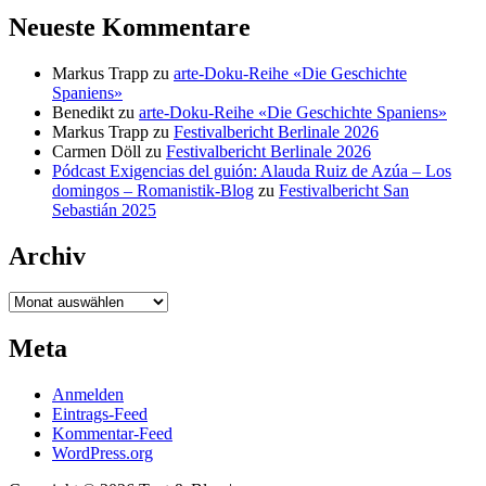
Neueste Kommentare
Markus Trapp
zu
arte-Doku-Reihe «Die Geschichte
Spaniens»
Benedikt
zu
arte-Doku-Reihe «Die Geschichte Spaniens»
Markus Trapp
zu
Festivalbericht Berlinale 2026
Carmen Döll
zu
Festivalbericht Berlinale 2026
Pódcast Exigencias del guión: Alauda Ruiz de Azúa – Los
domingos – Romanistik-Blog
zu
Festivalbericht San
Sebastián 2025
Archiv
Archiv
Meta
Anmelden
Eintrags-Feed
Kommentar-Feed
WordPress.org