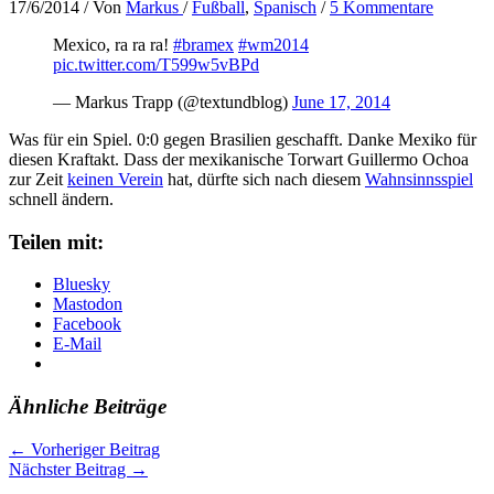
17/6/2014
/ Von
Markus
/
Fußball
,
Spanisch
/
5 Kommentare
Mexico, ra ra ra!
#bramex
#wm2014
pic.twitter.com/T599w5vBPd
— Markus Trapp (@textundblog)
June 17, 2014
Was für ein Spiel. 0:0 gegen Brasilien geschafft. Danke Mexiko für
diesen Kraftakt. Dass der mexikanische Torwart Guillermo Ochoa
zur Zeit
keinen Verein
hat, dürfte sich nach diesem
Wahnsinnsspiel
schnell ändern.
Teilen mit:
Bluesky
Mastodon
Facebook
E-Mail
Ähnliche Beiträge
←
Vorheriger Beitrag
Nächster Beitrag
→