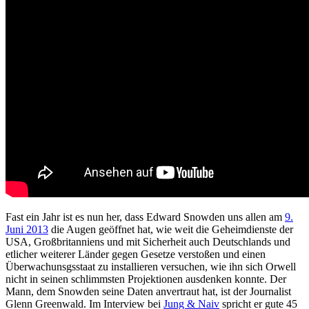
Fast ein Jahr ist es nun her, dass Edward Snowden uns allen am
9.
Juni 2013
die Augen geöffnet hat, wie weit die Geheimdienste der
USA, Großbritanniens und mit Sicherheit auch Deutschlands und
etlicher weiterer Länder gegen Gesetze verstoßen und einen
Überwachunsgsstaat zu installieren versuchen, wie ihn sich Orwell
nicht in seinen schlimmsten Projektionen ausdenken konnte. Der
Mann, dem Snowden seine Daten anvertraut hat, ist der Journalist
Glenn Greenwald. Im Interview bei
Jung & Naiv
spricht er gute 45