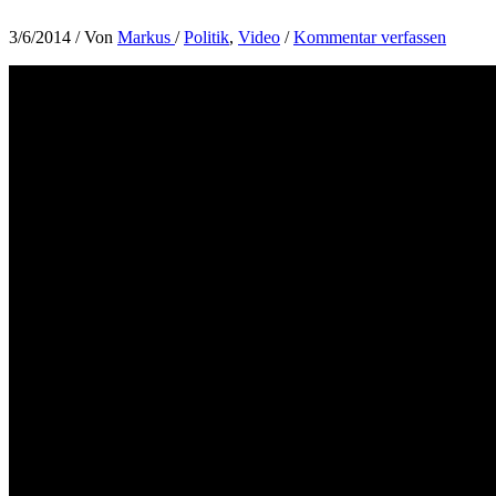
3/6/2014
/ Von
Markus
/
Politik
,
Video
/
Kommentar verfassen