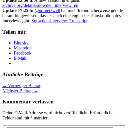
Update 15:50 h:
A new version in english:
archive.org/details/snowden_interview_en
Update 17:25 h:
@ndrnetzwelt
hat mich freundlicherweise gerade
darauf hingewiesen, dass es auch eine englische Transkription des
Interviews gibt:
Snowden-Interview: Transcript
.
Teilen mit:
Bluesky
Mastodon
Facebook
E-Mail
Ähnliche Beiträge
←
Vorheriger Beitrag
Nächster Beitrag
→
Kommentar verfassen
Deine E-Mail-Adresse wird nicht veröffentlicht.
Erforderliche
Felder sind mit
*
markiert