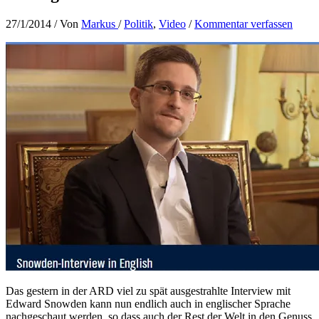
27/1/2014
/ Von
Markus
/
Politik
,
Video
/
Kommentar verfassen
Das gestern in der ARD viel zu spät ausgestrahlte Interview mit
Edward Snowden kann nun endlich auch in englischer Sprache
nachgeschaut werden, so dass auch der Rest der Welt in den Genuss