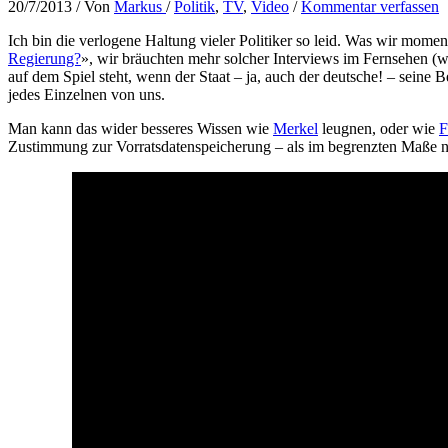
20/7/2013
/ Von
Markus
/
Politik
,
TV
,
Video
/
Kommentar verfassen
Ich bin die verlogene Haltung vieler Politiker so leid. Was wir moment
Regierung?
», wir bräuchten mehr solcher Interviews im Fernsehen (
auf dem Spiel steht, wenn der Staat – ja, auch der deutsche! – sein
jedes Einzelnen von uns.
Man kann das wider besseres Wissen wie
Merkel
leugnen, oder wie
F
Zustimmung zur Vorratsdatenspeicherung – als im begrenzten Maße 