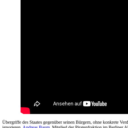
Übergriffe des Staates gegenüber seinen Bürgern, ohne konkrete Verda
ignorieren.
Andreas Baum
, Mitglied der Piratenfraktion im Berliner