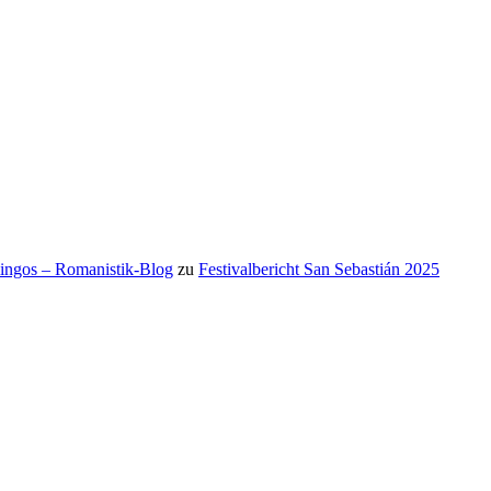
mingos – Romanistik-Blog
zu
Festivalbericht San Sebastián 2025