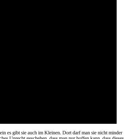
in es gibt sie auch im Kleinen. Dort darf man sie nicht minder
liches Unrecht geschehen, dass man nur hoffen kann, dass dieses