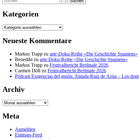
nach:
Kategorien
Kategorien
Neueste Kommentare
Markus Trapp
zu
arte-Doku-Reihe «Die Geschichte Spaniens»
Benedikt
zu
arte-Doku-Reihe «Die Geschichte Spaniens»
Markus Trapp
zu
Festivalbericht Berlinale 2026
Carmen Döll
zu
Festivalbericht Berlinale 2026
Pódcast Exigencias del guión: Alauda Ruiz de Azúa – Los do
Archiv
Archiv
Meta
Anmelden
Eintrags-Feed