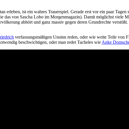
an erleben, ist ein wahres Trauerspiel. Gerade erst vor ein paar Tagen s
wie das von Sascha Lobo im Morgenmagazin). Damit möglichst viele Me
e Bevölkerung abhört und ganz massiv gegen deren Grundrechte verstößt
riedrich
verfassungsmäßigen Unsinn reden, oder wie weite Teile von F
notwendig beschwichtigen, oder man redet Tacheles wie
Anke Domsche