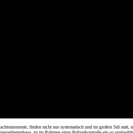
chtsmomente, finden nicht nur systematisch und im großen Stil statt, ne
 Abgeordnetenhaus, ist im Rahmen einer Polizeikontrolle ein so unglaub