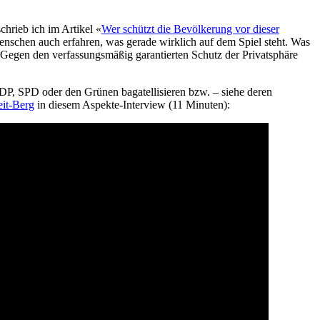
chrieb ich im Artikel «
Wer schützt die Bevölkerung vor dieser
nschen auch erfahren, was gerade wirklich auf dem Spiel steht. Was
. Gegen den verfassungsmäßig garantierten Schutz der Privatsphäre
DP, SPD oder den Grünen bagatellisieren bzw. – siehe deren
it-Berg
in diesem Aspekte-Interview (11 Minuten):