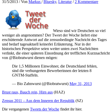
31/5/2013
/ Von
Markus
/
Bluesky
,
Literatur
/
2 Kommentare
Wieso sind wir Deutschen so viel
weniger als angenommen? Der Tweet der Woche liefert eine
erschütternde Antwort auf die zensusbedingte Nachricht des Tages
und bedarf tagesaktuell keinerlei Erläuterung. Nur in der
historischen Perspektive seien weiter unten zwei Nachrichten
verlinkt, die einer späteren Einordnung der trefflichen Kurznachricht
von @Biobratwurst dienen mögen:
Die 1,5 Millionen Einwohner, die Deutschland fehlen,
sind die verhungerten Bewerberinnen der letzten 8
GNTM-Staffeln.
— Bio Zahnwurst (@Biobratwurst)
May 31, 2013
Brust raus, Bauch rein, Hirn aus
(HAZ)
Zensus 2011 – Aus dem Inneren der Republik
(SZ)
Die vergangenen
Tweets der Woche
findet ihr hier.