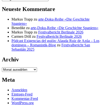
Neueste Kommentare
Markus Trapp
zu
arte-Doku-Reihe «Die Geschichte
Spaniens»
Benedikt
zu
arte-Doku-Reihe «Die Geschichte Spaniens»
Markus Trapp
zu
Festivalbericht Berlinale 2026
Carmen Döll
zu
Festivalbericht Berlinale 2026
Pódcast Exigencias del guión: Alauda Ruiz de Azúa – Los
domingos – Romanistik-Blog
zu
Festivalbericht San
Sebastián 2025
Archiv
Archiv
Meta
Anmelden
Eintrags-Feed
Kommentar-Feed
WordPress.org