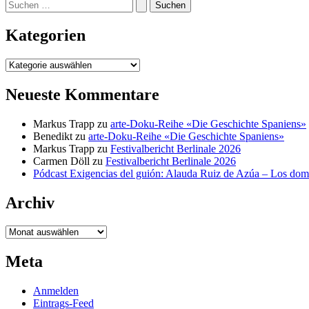
Suchen
nach:
Kategorien
Kategorien
Neueste Kommentare
Markus Trapp
zu
arte-Doku-Reihe «Die Geschichte Spaniens»
Benedikt
zu
arte-Doku-Reihe «Die Geschichte Spaniens»
Markus Trapp
zu
Festivalbericht Berlinale 2026
Carmen Döll
zu
Festivalbericht Berlinale 2026
Pódcast Exigencias del guión: Alauda Ruiz de Azúa – Los do
Archiv
Archiv
Meta
Anmelden
Eintrags-Feed