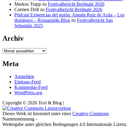
Markus Trapp
zu
Festivalbericht Berlinale 2026
Carmen Döll
zu
Festivalbericht Berlinale 2026
Pódcast Exigencias del guión: Alauda Ruiz de Azúa – Los
domingos – Romanistik-Blog
zu
Festivalbericht San
Sebastián 2025
Archiv
Archiv
Meta
Anmelden
Eintrags-Feed
Kommentar-Feed
WordPress.org
Copyright © 2026 Text & Blog |
Dieses Werk ist lizenziert unter einer
Creative Commons
Namensnennung -
Weitergabe unter gleichen Bedingungen 4.0 Internationale Lizenz.