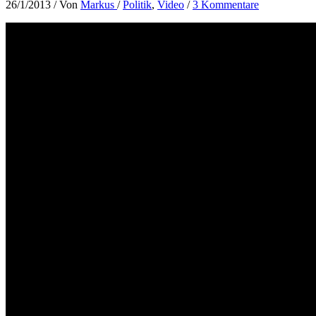
26/1/2013
/ Von
Markus
/
Politik
,
Video
/
3 Kommentare