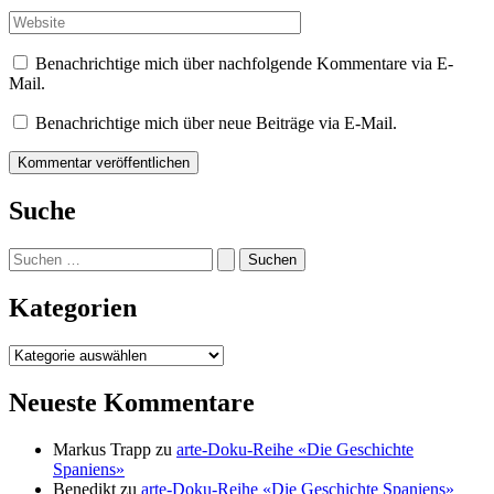
Adresse*
Website
Benachrichtige mich über nachfolgende Kommentare via E-
Mail.
Benachrichtige mich über neue Beiträge via E-Mail.
Suche
Suchen
nach:
Kategorien
Kategorien
Neueste Kommentare
Markus Trapp
zu
arte-Doku-Reihe «Die Geschichte
Spaniens»
Benedikt
zu
arte-Doku-Reihe «Die Geschichte Spaniens»