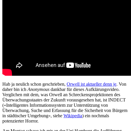
Hab ja neulich schon geschrieben,
Orwell ist aktueller denn je
. Von
daher bin ich
Anonymous
dankbar für dieses Aufklärungsvideo.
Verglichen mit dem, was Orwell an Schreckensprojektionen des
Überwachungsstaates der Zukunft vorausgesehen hat, ist INDECT
(«Intelligentes Informationssystem zur Unterstützung von
Überwachung, Suche und Erfassung für die Sicherheit von Bürgern
in städtischer Umgebung», siehe
Wikipedia
) ein nochmals
potenzierter Horror.
Am Montag schaue ich mir an der Uni Hamburg die Aufführung