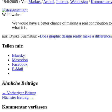
19/8/2005
/ Von
Markus
/
Artikel
,
Internet
,
Webdesign
/
Kommentar v
Wohl wahr:
We would have a better chance of making a real contribution to 
what it is.
aus: Dyske Suematsu: »
Does graphic design really make a difference
Teilen mit:
Bluesky
Mastodon
Facebook
E-Mail
Ähnliche Beiträge
←
Vorheriger Beitrag
Nächster Beitrag
→
Kommentar verfassen