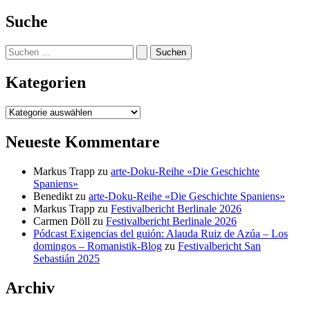
Suche
Suchen
nach:
Kategorien
Kategorien
Neueste Kommentare
Markus Trapp
zu
arte-Doku-Reihe «Die Geschichte
Spaniens»
Benedikt
zu
arte-Doku-Reihe «Die Geschichte Spaniens»
Markus Trapp
zu
Festivalbericht Berlinale 2026
Carmen Döll
zu
Festivalbericht Berlinale 2026
Pódcast Exigencias del guión: Alauda Ruiz de Azúa – Los
domingos – Romanistik-Blog
zu
Festivalbericht San
Sebastián 2025
Archiv