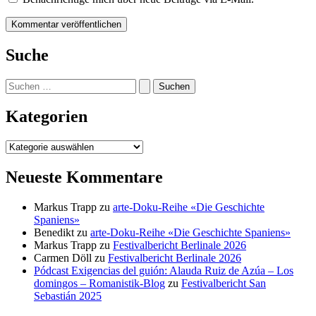
Suche
Suchen
nach:
Kategorien
Kategorien
Neueste Kommentare
Markus Trapp
zu
arte-Doku-Reihe «Die Geschichte
Spaniens»
Benedikt
zu
arte-Doku-Reihe «Die Geschichte Spaniens»
Markus Trapp
zu
Festivalbericht Berlinale 2026
Carmen Döll
zu
Festivalbericht Berlinale 2026
Pódcast Exigencias del guión: Alauda Ruiz de Azúa – Los
domingos – Romanistik-Blog
zu
Festivalbericht San
Sebastián 2025