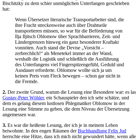
Bischitzky zu dem schier unmöglichen Unterfangen geschrieben
hat:
Wenn Übersetzer literarische Transportarbeiter sind, die
ihre Fracht streckenweise auch über Drahtseile
transportieren müssen, so war für die Beförderung von
Ilja Iljitsch Oblomow über Sprachbarrieren, Zeit- und
Ländergrenzen hinweg ein ganz besonderer Kraftakt
vonnöten. Auch stand die Devise „Vorsicht –
zerbrechlich!“ als Menetekel immer an der Wand,
weshalb die Logistik und schließlich die Ausführung
des Unterfangens viel Fingerspitzengefühl, Geduld und
Ausdauer erforderte. Oblomow wollte sich ja um
keinen Preis vom Fleck bewegen – schon gar nicht in
die Fremde.
2.
Der zweite Grund, warum die Lesung eine Besondere war: es las
Gustav-Peter Wöhler
, ein Schauspieler den ich sehr schätze, und
dem es gelang diesem lustlosen Phlegmatiker Oblomow in der
Lesung eine Stimme zu geben, die dem Niveau der Übersetzung
angemessen war.
3.
Es war die heißeste Lesung, der ich je in meinem Leben
beiwohnte. In den engen Räumen der
Buchhandlung Felix Jud
herrschte eine Hitze, dass ich mich nicht gewundert hätte, wenn alle