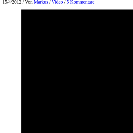
15/4/2012
/ Von
Markus
/
Video
/
5 Kommentare