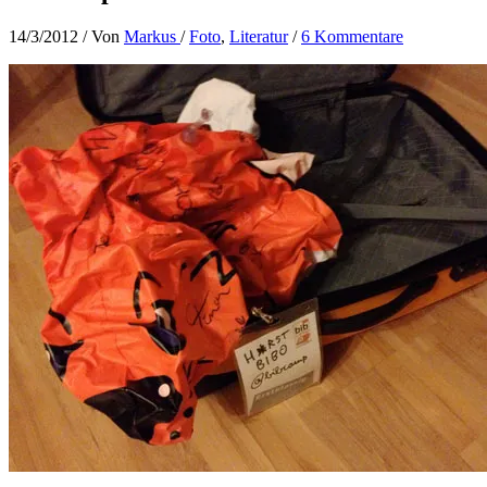
14/3/2012
/ Von
Markus
/
Foto
,
Literatur
/
6 Kommentare