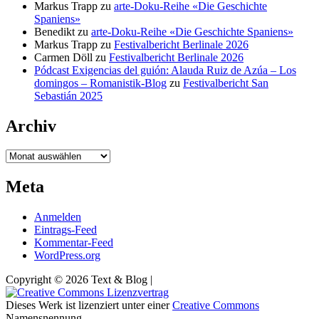
Markus Trapp
zu
arte-Doku-Reihe «Die Geschichte
Spaniens»
Benedikt
zu
arte-Doku-Reihe «Die Geschichte Spaniens»
Markus Trapp
zu
Festivalbericht Berlinale 2026
Carmen Döll
zu
Festivalbericht Berlinale 2026
Pódcast Exigencias del guión: Alauda Ruiz de Azúa – Los
domingos – Romanistik-Blog
zu
Festivalbericht San
Sebastián 2025
Archiv
Archiv
Meta
Anmelden
Eintrags-Feed
Kommentar-Feed
WordPress.org
Copyright © 2026 Text & Blog |
Dieses Werk ist lizenziert unter einer
Creative Commons
Namensnennung -