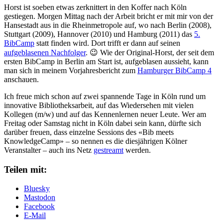
Horst ist soeben etwas zerknittert in den Koffer nach Köln
gestiegen. Morgen Mittag nach der Arbeit bricht er mit mir von der
Hansestadt aus in die Rheinmetropole auf, wo nach Berlin (2008),
Stuttgart (2009), Hannover (2010) und Hamburg (2011) das
5.
BibCamp
statt finden wird. Dort trifft er dann auf seinen
aufgeblasenen Nachfolger
. 😉 Wie der Original-Horst, der seit dem
ersten BibCamp in Berlin am Start ist, aufgeblasen aussieht, kann
man sich in meinem Vorjahresbericht zum
Hamburger BibCamp 4
anschauen.
Ich freue mich schon auf zwei spannende Tage in Köln rund um
innovative Bibliotheksarbeit, auf das Wiedersehen mit vielen
Kollegen (m/w) und auf das Kennenlernen neuer Leute. Wer am
Freitag oder Samstag nicht in Köln dabei sein kann, dürfte sich
darüber freuen, dass einzelne Sessions des «Bib meets
KnowledgeCamp» – so nennen es die diesjährigen Kölner
Veranstalter – auch ins Netz
gestreamt
werden.
Teilen mit:
Bluesky
Mastodon
Facebook
E-Mail