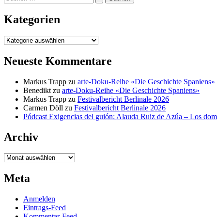
nach:
Kategorien
Kategorien
Neueste Kommentare
Markus Trapp
zu
arte-Doku-Reihe «Die Geschichte Spaniens»
Benedikt
zu
arte-Doku-Reihe «Die Geschichte Spaniens»
Markus Trapp
zu
Festivalbericht Berlinale 2026
Carmen Döll
zu
Festivalbericht Berlinale 2026
Pódcast Exigencias del guión: Alauda Ruiz de Azúa – Los do
Archiv
Archiv
Meta
Anmelden
Eintrags-Feed
Kommentar-Feed