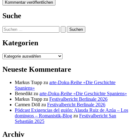
Suche
Suchen
nach:
Kategorien
Kategorien
Neueste Kommentare
Markus Trapp
zu
arte-Doku-Reihe «Die Geschichte
Spaniens»
Benedikt
zu
arte-Doku-Reihe «Die Geschichte Spaniens»
Markus Trapp
zu
Festivalbericht Berlinale 2026
Carmen Döll
zu
Festivalbericht Berlinale 2026
Pódcast Exigencias del guión: Alauda Ruiz de Azúa – Los
domingos – Romanistik-Blog
zu
Festivalbericht San
Sebastián 2025
Archiv