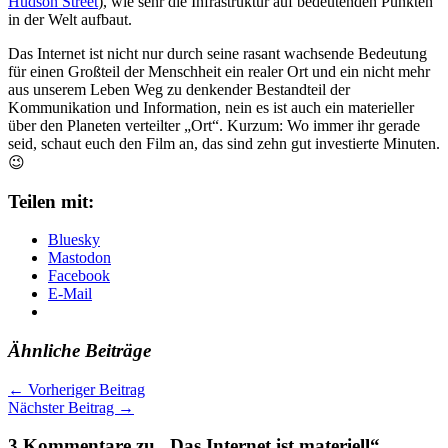
Hudson Street
), wie sehr die Infrastruktur auf bedeutenden Punkten
in der Welt aufbaut.
Das Internet ist nicht nur durch seine rasant wachsende Bedeutung
für einen Großteil der Menschheit ein realer Ort und ein nicht mehr
aus unserem Leben Weg zu denkender Bestandteil der
Kommunikation und Information, nein es ist auch ein materieller
über den Planeten verteilter „Ort“. Kurzum: Wo immer ihr gerade
seid, schaut euch den Film an, das sind zehn gut investierte Minuten.
😉
Teilen mit:
Bluesky
Mastodon
Facebook
E-Mail
Ähnliche Beiträge
←
Vorheriger Beitrag
Nächster Beitrag
→
3 Kommentare zu „Das Internet ist materiell“