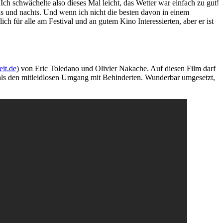
Ich schwächelte also dieses Mal leicht, das Wetter war einfach zu gut!
ds und nachts. Und wenn ich nicht die besten davon in einem
ich für alle am Festival und an gutem Kino Interessierten, aber er ist
eit.de
) von Eric Toledano und Olivier Nakache. Auf diesen Film darf
r als den mitleidlosen Umgang mit Behinderten. Wunderbar umgesetzt,