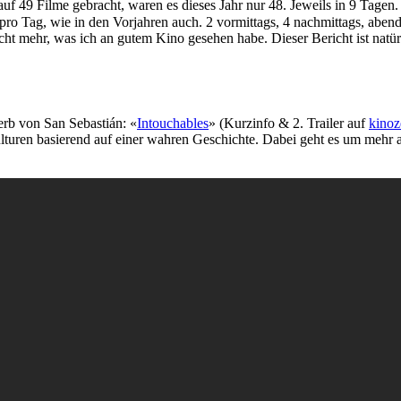
uf 49 Filme gebracht, waren es dieses Jahr nur 48. Jeweils in 9 Tagen. 
ro Tag, wie in den Vorjahren auch. 2 vormittags, 4 nachmittags, aben
icht mehr, was ich an gutem Kino gesehen habe. Dieser Bericht ist natürl
erb von San Sebastián: «
Intouchables
» (Kurzinfo & 2. Trailer auf
kinoz
Kulturen basierend auf einer wahren Geschichte. Dabei geht es um meh