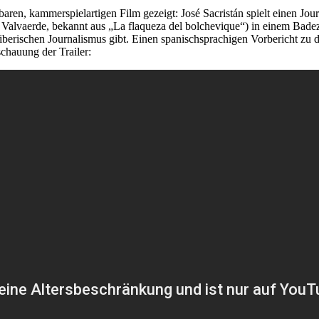
aren, kammerspielartigen Film gezeigt: José Sacristán spielt einen Jou
ia Valvaerde, bekannt aus „La flaqueza del bolchevique“) in einem Ba
 iberischen Journalismus gibt. Einen spanischsprachigen Vorbericht zu 
chauung der Trailer: