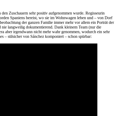
n den Zuschauern sehr positiv aufgenommen wurde. Regisseurin
 Norden Spaniens bereist, wo sie im Wohnwagen leben und – von Dorf
itbeobachtung der ganzen Familie immer mehr vor allem ein Porträt der
nd nie langweilig dokumentierend. Dank kleinem Team (nur die
amera aber irgendwann nicht mehr wahr genommen, wodurch ein sehr
lmes – stilsicher von Sánchez komponiert – schon spürbar: