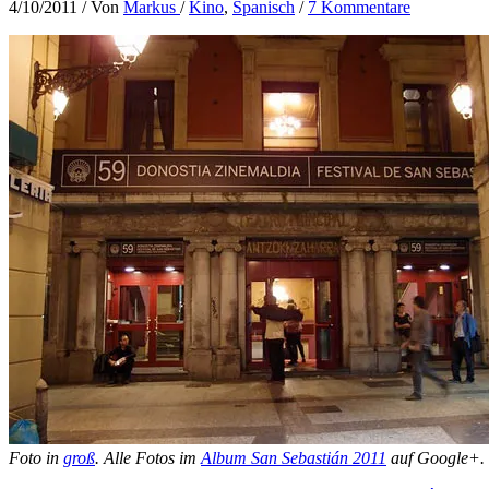
4/10/2011
/ Von
Markus
/
Kino
,
Spanisch
/
7 Kommentare
Foto in
groß
. Alle Fotos im
Album San Sebastián 2011
auf Google+.