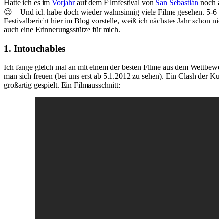
Hatte ich es im
Vorjahr
auf dem Filmfestival von
San Sebastián
noch a
😉 – Und ich habe doch wieder wahnsinnig viele Filme gesehen. 5-6 p
Festivalbericht hier im Blog vorstelle, weiß ich nächstes Jahr schon n
auch eine Erinnerungsstütze für mich.
1. Intouchables
Ich fange gleich mal an mit einem der besten Filme aus dem Wettbew
man sich freuen (bei uns erst ab 5.1.2012 zu sehen). Ein Clash der 
großartig gespielt. Ein Filmausschnitt: