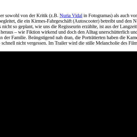
er sowohl von der Kritik (z.B.
Nuria Vidal
in Fotogramas) als auch vo
begleitet, die ein Kirmes-Fahrgeschäft (Autoscooter) betreibt und den
icht so geplant, wie uns die Regisseurin erzählte, ist aus der Langze
 heraus – wie Fiktion wirkend und doch den Alltag unerschütterlich u
n der Familie. Beängstigend nah dran, die Porträtierten haben die K
 schnell nicht vergessen. Im Trailer wird die stille Melancholie des Fi