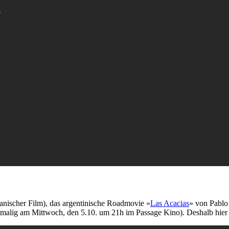
kanischer Film), das argentinische Roadmovie «
Las Acacias
» von Pablo 
tztmalig am Mittwoch, den 5.10. um 21h im Passage Kino). Deshalb hier n