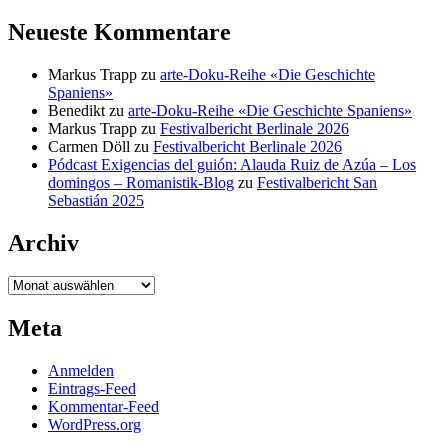
Neueste Kommentare
Markus Trapp
zu
arte-Doku-Reihe «Die Geschichte
Spaniens»
Benedikt
zu
arte-Doku-Reihe «Die Geschichte Spaniens»
Markus Trapp
zu
Festivalbericht Berlinale 2026
Carmen Döll
zu
Festivalbericht Berlinale 2026
Pódcast Exigencias del guión: Alauda Ruiz de Azúa – Los
domingos – Romanistik-Blog
zu
Festivalbericht San
Sebastián 2025
Archiv
Archiv
Meta
Anmelden
Eintrags-Feed
Kommentar-Feed
WordPress.org