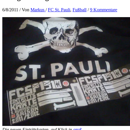
6/8/2011
/ Von
Markus
/
FC St. Pauli
,
Fußball
/
9 Kommentare
Die neuen Eintrittskarten, auf Klick in
groß