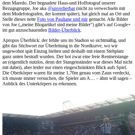
dem Maredo. Der begnadete Haus-und Hoffotograf unserer
Bezugsgruppe, Joe aka
@unverlierbar
(nicht zu verwechseln mit
dem Modefotografen, der kommt später), hat gleich mal an Ort und
Stelle dieses nette
Foto von Pauliane und mir
gemacht. Alle Bilder
von Joe („meine Blogartikel sind meine Bilder“) gibt’s auf Google+
im gut anzuschauenden
Bilder-Überblick
.
Apropos Überblick: der fehlte uns im Stadion so sichtmäßig, und
gibt das Stichwort zur Überleitung in die Nordkurve, wo wir
ungewohnt spät Einzug hielten und deshalb mit einem Stehplatz
ganz unten bestraft wurden. Der bot zwar eine freie Rentnerstange
an (eigentlich nutzlos, denn der Stangenständer war dieses Mal nicht
mit dabei), aber leider nur einen eingeschränkten Blick aufs Spiel.
Die Oberkörper waren für meine 1,70m genau vom Zaun verdeckt,
ich musste immer versuchen, die Spieler am A… – ähm will sagen –
Anblick des Unterkörpers zu erkennen.