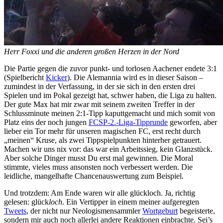
Herr Foxxi und die anderen großen Herzen in der Nord
Die Partie gegen die zuvor punkt- und torlosen Aachener endete 3:1
(Spielbericht
Kicker
). Die Alemannia wird es in dieser Saison –
zumindest in der Verfassung, in der sie sich in den ersten drei
Spielen und im Pokal gezeigt hat, schwer haben, die Liga zu halten.
Der gute Max hat mir zwar mit seinem zweiten Treffer in der
Schlussminute meinen 2:1-Tipp kaputtgemacht und mich somit von
Platz eins der noch jungen
FCSP-2.-Liga-Tipprunde
geworfen, aber
lieber ein Tor mehr für unseren magischen FC, erst recht durch
„meinen“ Kruse, als zwei Tippspielpunkten hinterher getrauert.
Machen wir uns nix vor: das war ein Arbeitssieg, kein Glanzstück.
Aber solche Dinger musst Du erst mal gewinnen. Die Moral
stimmte, vieles muss ansonsten noch verbessert werden. Die
leidliche, mangelhafte Chancenauswertung zum Beispiel.
Und trotzdem: Am Ende waren wir alle glückloch. Ja, richtig
gelesen: glück
loch
. Ein Vertipper in einem meiner aufgeregten
Tweets
, der nicht nur Neologismensammler
Wortgeburt
begeisterte,
sondern mir auch noch allerlei andere Reaktionen einbrachte. Sei’s