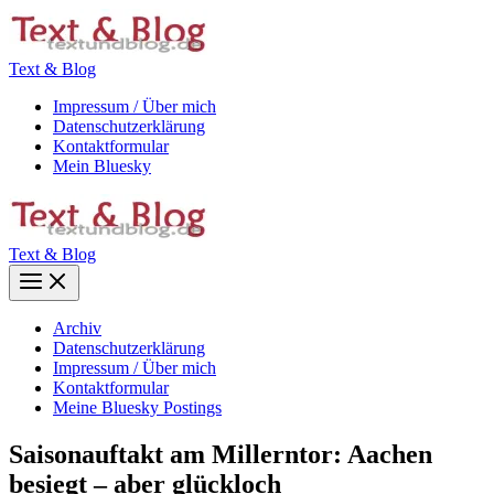
Zum
Inhalt
springen
Text & Blog
Impressum / Über mich
Datenschutzerklärung
Kontaktformular
Mein Bluesky
Text & Blog
Main
Menu
Archiv
Datenschutzerklärung
Impressum / Über mich
Kontaktformular
Meine Bluesky Postings
Saisonauftakt am Millerntor: Aachen
besiegt – aber glückloch