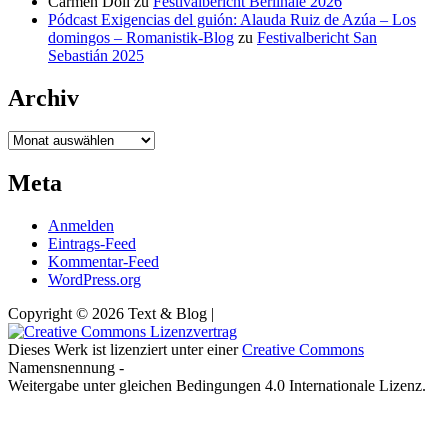
Carmen Döll
zu
Festivalbericht Berlinale 2026
Pódcast Exigencias del guión: Alauda Ruiz de Azúa – Los
domingos – Romanistik-Blog
zu
Festivalbericht San
Sebastián 2025
Archiv
Archiv
Meta
Anmelden
Eintrags-Feed
Kommentar-Feed
WordPress.org
Copyright © 2026 Text & Blog |
Dieses Werk ist lizenziert unter einer
Creative Commons
Namensnennung -
Weitergabe unter gleichen Bedingungen 4.0 Internationale Lizenz.