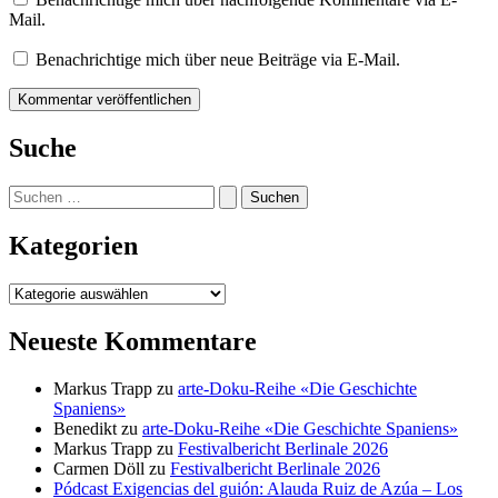
Mail.
Benachrichtige mich über neue Beiträge via E-Mail.
Suche
Suchen
nach:
Kategorien
Kategorien
Neueste Kommentare
Markus Trapp
zu
arte-Doku-Reihe «Die Geschichte
Spaniens»
Benedikt
zu
arte-Doku-Reihe «Die Geschichte Spaniens»
Markus Trapp
zu
Festivalbericht Berlinale 2026
Carmen Döll
zu
Festivalbericht Berlinale 2026
Pódcast Exigencias del guión: Alauda Ruiz de Azúa – Los