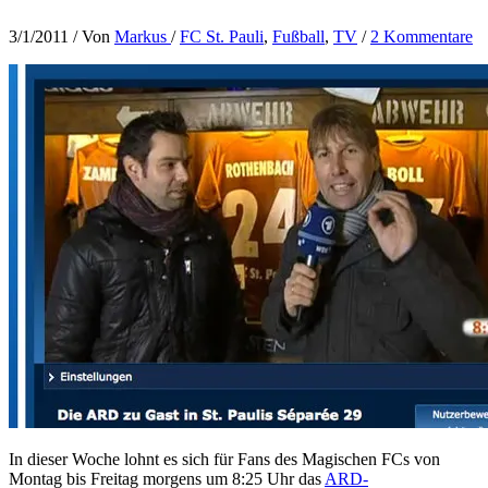
3/1/2011
/ Von
Markus
/
FC St. Pauli
,
Fußball
,
TV
/
2 Kommentare
In dieser Woche lohnt es sich für Fans des Magischen FCs von
Montag bis Freitag morgens um 8:25 Uhr das
ARD-