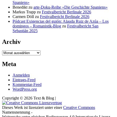
Spaniens»
Benedikt
zu
arte-Doku-Reihe «Die Geschichte Spaniens»
Markus Trapp
zu
Festivalbericht Berlinale 2026
Carmen Döll
zu
Festivalbericht Berlinale 2026
Pódcast Exigencias del guión: Alauda Ruiz de Azúa – Los
domingos – Romanistik-Blog
zu
Festivalbericht San
Sebastián 2025
Archiv
Archiv
Meta
Anmelden
Eintrags-Feed
Kommentar-Feed
WordPress.org
Copyright © 2026 Text & Blog |
Dieses Werk ist lizenziert unter einer
Creative Commons
Namensnennung -
Weitergabe unter gleichen Bedingungen 4.0 Internationale Lizenz.