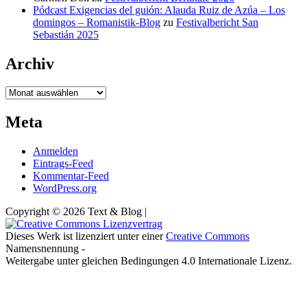
Pódcast Exigencias del guión: Alauda Ruiz de Azúa – Los
domingos – Romanistik-Blog
zu
Festivalbericht San
Sebastián 2025
Archiv
Archiv
Meta
Anmelden
Eintrags-Feed
Kommentar-Feed
WordPress.org
Copyright © 2026 Text & Blog |
Dieses Werk ist lizenziert unter einer
Creative Commons
Namensnennung -
Weitergabe unter gleichen Bedingungen 4.0 Internationale Lizenz.