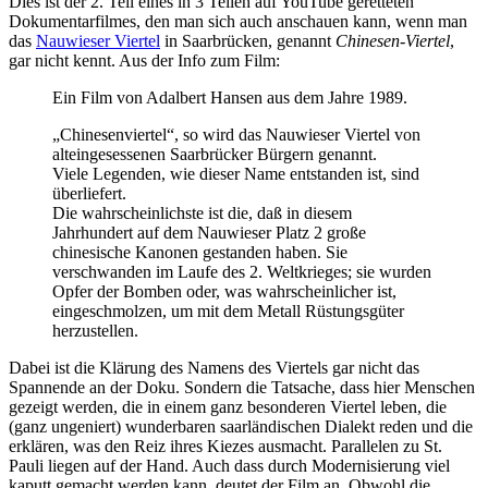
Dies ist der 2. Teil eines in 3 Teilen auf YouTube geretteten
Dokumentarfilmes, den man sich auch anschauen kann, wenn man
das
Nauwieser Viertel
in Saarbrücken, genannt
Chinesen-Viertel
,
gar nicht kennt. Aus der Info zum Film:
Ein Film von Adalbert Hansen aus dem Jahre 1989.
„Chinesenviertel“, so wird das Nauwieser Viertel von
alteingesessenen Saarbrücker Bürgern genannt.
Viele Legenden, wie dieser Name entstanden ist, sind
überliefert.
Die wahrscheinlichste ist die, daß in diesem
Jahrhundert auf dem Nauwieser Platz 2 große
chinesische Kanonen gestanden haben. Sie
verschwanden im Laufe des 2. Weltkrieges; sie wurden
Opfer der Bomben oder, was wahrscheinlicher ist,
eingeschmolzen, um mit dem Metall Rüstungsgüter
herzustellen.
Dabei ist die Klärung des Namens des Viertels gar nicht das
Spannende an der Doku. Sondern die Tatsache, dass hier Menschen
gezeigt werden, die in einem ganz besonderen Viertel leben, die
(ganz ungeniert) wunderbaren saarländischen Dialekt reden und die
erklären, was den Reiz ihres Kiezes ausmacht. Parallelen zu St.
Pauli liegen auf der Hand. Auch dass durch Modernisierung viel
kaputt gemacht werden kann, deutet der Film an. Obwohl die