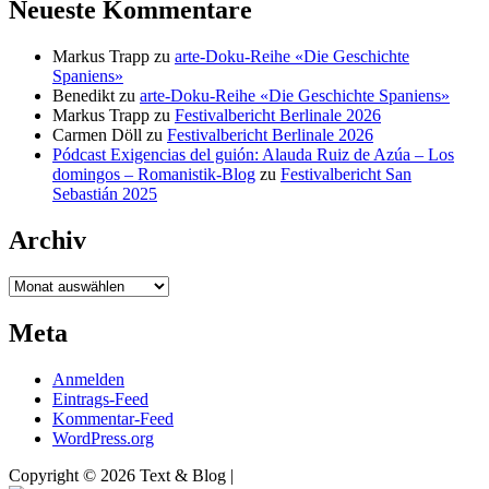
Neueste Kommentare
Markus Trapp
zu
arte-Doku-Reihe «Die Geschichte
Spaniens»
Benedikt
zu
arte-Doku-Reihe «Die Geschichte Spaniens»
Markus Trapp
zu
Festivalbericht Berlinale 2026
Carmen Döll
zu
Festivalbericht Berlinale 2026
Pódcast Exigencias del guión: Alauda Ruiz de Azúa – Los
domingos – Romanistik-Blog
zu
Festivalbericht San
Sebastián 2025
Archiv
Archiv
Meta
Anmelden
Eintrags-Feed
Kommentar-Feed
WordPress.org
Copyright © 2026 Text & Blog |