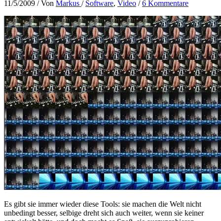
11/5/2009
/ Von
Markus
/
Software
,
Video
/
6 Kommentare
Es gibt sie immer wieder diese Tools: sie machen die Welt nicht
unbedingt besser, selbige dreht sich auch weiter, wenn sie keiner