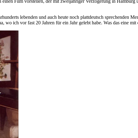
einen Film vorstellen, der mit zweijähriger Verzögerung in Hamburg u
Jahrhunderts lebenden und auch heute noch plattdeutsch sprechenden M
, wo ich vor fast 20 Jahren für ein Jahr gelebt habe. Was das eine mit