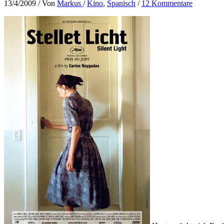
13/4/2009
/ Von
Markus
/
Kino
,
Spanisch
/
12 Kommentare