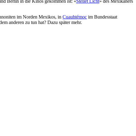
nd Berlin in die Kinos gekommen ist: «
Stellet Licht
» des Mexikaners
ennoniten im Norden Mexikos, in
Cuauhtémoc
im Bundesstaat
 dem anderen zu tun hat? Dazu später mehr.