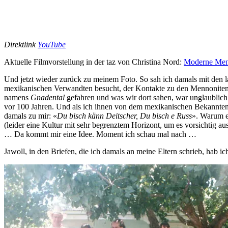
Direktlink
YouTube
Aktuelle Filmvorstellung in der taz von Christina Nord:
Moderne Men
Und jetzt wieder zurück zu meinem Foto. So sah ich damals mit den 
mexikanischen Verwandten besucht, der Kontakte zu den Mennoniten ha
namens
Gnadental
gefahren und was wir dort sahen, war unglaublich.
vor 100 Jahren. Und als ich ihnen von dem mexikanischen Bekannten a
damals zu mir: «
Du bisch känn Deitscher, Du bisch e Russ
». Warum e
(leider eine Kultur mit sehr begrenztem Horizont, um es vorsichtig au
… Da kommt mir eine Idee. Moment ich schau mal nach …
Jawoll, in den Briefen, die ich damals an meine Eltern schrieb, hab i