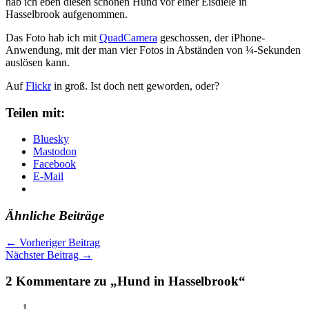
hab ich eben diesen schönen Hund vor einer Eisdiele in
Hasselbrook aufgenommen.
Das Foto hab ich mit
QuadCamera
geschossen, der iPhone-
Anwendung, mit der man vier Fotos in Abständen von ¼-Sekunden
auslösen kann.
Auf
Flickr
in groß. Ist doch nett geworden, oder?
Teilen mit:
Bluesky
Mastodon
Facebook
E-Mail
Ähnliche Beiträge
←
Vorheriger Beitrag
Nächster Beitrag
→
2 Kommentare zu „Hund in Hasselbrook“