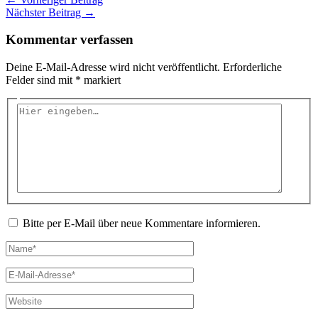
Nächster Beitrag
→
Kommentar verfassen
Deine E-Mail-Adresse wird nicht veröffentlicht.
Erforderliche
Felder sind mit
*
markiert
Hier
eingeben…
Bitte per E-Mail über neue Kommentare informieren.
Name*
E-
Mail-
Adresse*
Website