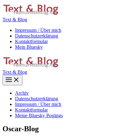
Zum
Inhalt
springen
Text & Blog
Impressum / Über mich
Datenschutzerklärung
Kontaktformular
Mein Bluesky
Text & Blog
Main
Menu
Archiv
Datenschutzerklärung
Impressum / Über mich
Kontaktformular
Meine Bluesky Postings
Oscar-Blog