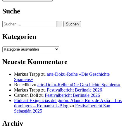
Suche
Suchen
nach:
Kategorien
Kategorien
Neueste Kommentare
Markus Trapp
zu
arte-Doku-Reihe «Die Geschichte
Spaniens»
Benedikt
zu
arte-Doku-Reihe «Die Geschichte Spaniens»
Markus Trapp
zu
Festivalbericht Berlinale 2026
Carmen Döll
zu
Festivalbericht Berlinale 2026
Pódcast Exigencias del guión: Alauda Ruiz de Azúa – Los
domingos – Romanistik-Blog
zu
Festivalbericht San
Sebastián 2025
Archiv