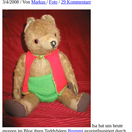
3/4/2008
/ Von
Markus
/
Foto
/
29 Kommentare
Isa hat uns heute
morgen im Blog ihren Teddybären
Brummi
gezeigt
Inspiriert durch