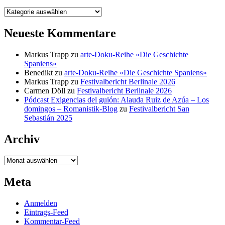
Kategorien
Neueste Kommentare
Markus Trapp
zu
arte-Doku-Reihe «Die Geschichte
Spaniens»
Benedikt
zu
arte-Doku-Reihe «Die Geschichte Spaniens»
Markus Trapp
zu
Festivalbericht Berlinale 2026
Carmen Döll
zu
Festivalbericht Berlinale 2026
Pódcast Exigencias del guión: Alauda Ruiz de Azúa – Los
domingos – Romanistik-Blog
zu
Festivalbericht San
Sebastián 2025
Archiv
Archiv
Meta
Anmelden
Eintrags-Feed
Kommentar-Feed