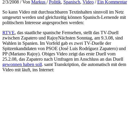
2/3/2008
/ Von
Markus
/
Politik
,
Spanisch
,
Video
/
Ein Kommentar
So kann Video mit durchsuchbaren Textinhalten sinnvoll im Netz
umgesetzt werden und gleichzeitig können Spanisch-Lernende mit
politischem Interesse angesprochen werden:
RTVE
, das staatliche spanische Fernsehen, stellt das TV-Duell
zwischen Zapatero und Rajoy
Nächsten Sonntag, am 9.3.08, sind
Wahlen in Spanien. Im Vorfeld gab es zwei TV-Duelle der
Spitzenkandidaten von PSOE (José Luis Rodríguez Zapatero) und
PP (Mariano Rajoy). Obiges Video zeigt das erste Duell vom
25.2.08, das Zapatero nach Umfragen im Anschluss an das Duell
gewonnen haben soll
.
samt Transkription, die automatisch mit dem
Video mit läuft, ins Internet: