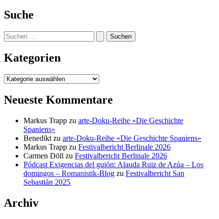
Suche
Suchen
nach:
Kategorien
Kategorien
Neueste Kommentare
Markus Trapp
zu
arte-Doku-Reihe «Die Geschichte
Spaniens»
Benedikt
zu
arte-Doku-Reihe «Die Geschichte Spaniens»
Markus Trapp
zu
Festivalbericht Berlinale 2026
Carmen Döll
zu
Festivalbericht Berlinale 2026
Pódcast Exigencias del guión: Alauda Ruiz de Azúa – Los
domingos – Romanistik-Blog
zu
Festivalbericht San
Sebastián 2025
Archiv