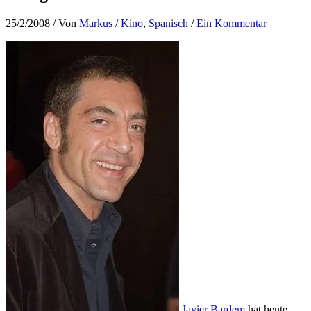
25/2/2008
/ Von
Markus
/
Kino
,
Spanisch
/
Ein Kommentar
Javier Bardem
hat heute