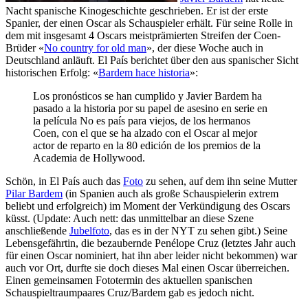
Nacht spanische Kinogeschichte geschrieben. Er ist der erste
Spanier, der einen Oscar als Schauspieler erhält. Für seine Rolle in
dem mit insgesamt 4 Oscars meistprämierten Streifen der Coen-
Brüder «
No country for old man
», der diese Woche auch in
Deutschland anläuft. El País berichtet über den aus spanischer Sicht
historischen Erfolg: «
Bardem hace historia
»:
Los pronósticos se han cumplido y Javier Bardem ha
pasado a la historia por su papel de asesino en serie en
la película No es país para viejos, de los hermanos
Coen, con el que se ha alzado con el Oscar al mejor
actor de reparto en la 80 edición de los premios de la
Academia de Hollywood.
Schön, in El País auch das
Foto
zu sehen, auf dem ihn seine Mutter
Pilar Bardem
(in Spanien auch als große Schauspielerin extrem
beliebt und erfolgreich) im Moment der Verkündigung des Oscars
küsst. (Update: Auch nett: das unmittelbar an diese Szene
anschließende
Jubelfoto
, das es in der NYT zu sehen gibt.) Seine
Lebensgefährtin, die bezaubernde Penélope Cruz (letztes Jahr auch
für einen Oscar nominiert, hat ihn aber leider nicht bekommen) war
auch vor Ort, durfte sie doch dieses Mal einen Oscar überreichen.
Einen gemeinsamen Fototermin des aktuellen spanischen
Schauspieltraumpaares Cruz/Bardem gab es jedoch nicht.