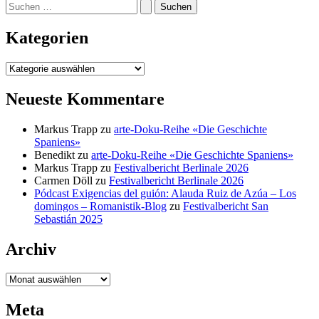
Suchen
nach:
Kategorien
Kategorien
Neueste Kommentare
Markus Trapp
zu
arte-Doku-Reihe «Die Geschichte
Spaniens»
Benedikt
zu
arte-Doku-Reihe «Die Geschichte Spaniens»
Markus Trapp
zu
Festivalbericht Berlinale 2026
Carmen Döll
zu
Festivalbericht Berlinale 2026
Pódcast Exigencias del guión: Alauda Ruiz de Azúa – Los
domingos – Romanistik-Blog
zu
Festivalbericht San
Sebastián 2025
Archiv
Archiv
Meta