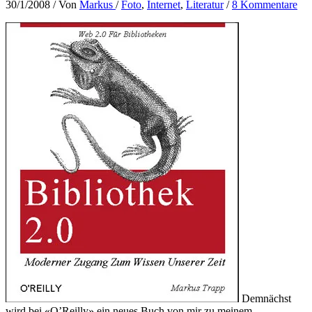
30/1/2008
/ Von
Markus
/
Foto
,
Internet
,
Literatur
/
8 Kommentare
Demnächst
wird bei «O’Reilly» ein neues Buch von mir zu meinem