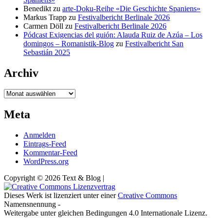
Benedikt
zu
arte-Doku-Reihe «Die Geschichte Spaniens»
Markus Trapp
zu
Festivalbericht Berlinale 2026
Carmen Döll
zu
Festivalbericht Berlinale 2026
Pódcast Exigencias del guión: Alauda Ruiz de Azúa – Los
domingos – Romanistik-Blog
zu
Festivalbericht San
Sebastián 2025
Archiv
Archiv
Meta
Anmelden
Eintrags-Feed
Kommentar-Feed
WordPress.org
Copyright © 2026 Text & Blog |
Dieses Werk ist lizenziert unter einer
Creative Commons
Namensnennung -
Weitergabe unter gleichen Bedingungen 4.0 Internationale Lizenz.