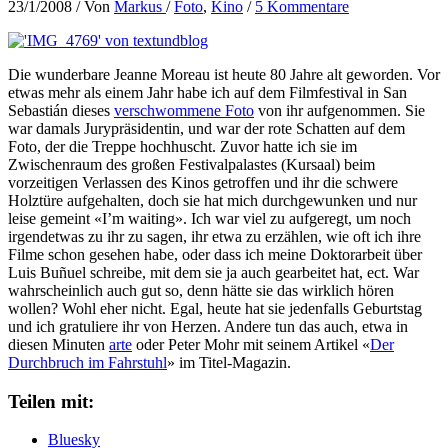
23/1/2008
/ Von
Markus
/
Foto
,
Kino
/
5 Kommentare
Die wunderbare Jeanne Moreau ist heute 80 Jahre alt geworden. Vor
etwas mehr als einem Jahr habe ich auf dem Filmfestival in San
Sebastián dieses
verschwommene Foto
von ihr aufgenommen. Sie
war damals Jurypräsidentin, und war der rote Schatten auf dem
Foto, der die Treppe hochhuscht. Zuvor hatte ich sie im
Zwischenraum des großen Festivalpalastes (Kursaal) beim
vorzeitigen Verlassen des Kinos getroffen und ihr die schwere
Holztüre aufgehalten, doch sie hat mich durchgewunken und nur
leise gemeint «I’m waiting». Ich war viel zu aufgeregt, um noch
irgendetwas zu ihr zu sagen, ihr etwa zu erzählen, wie oft ich ihre
Filme schon gesehen habe, oder dass ich meine Doktorarbeit über
Luis Buñuel schreibe, mit dem sie ja auch gearbeitet hat, ect. War
wahrscheinlich auch gut so, denn hätte sie das wirklich hören
wollen? Wohl eher nicht. Egal, heute hat sie jedenfalls Geburtstag
und ich gratuliere ihr von Herzen. Andere tun das auch, etwa in
diesen Minuten
arte
oder Peter Mohr mit seinem Artikel «
Der
Durchbruch im Fahrstuhl
» im Titel-Magazin.
Teilen mit:
Bluesky