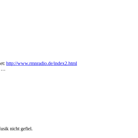
det:
http://www.rmnradio.de/index2.html
t …
sik nicht gefiel.