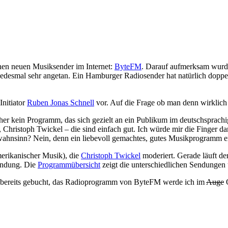
inen neuen Musiksender im Internet:
ByteFM
. Darauf aufmerksam wurde
jedesmal sehr angetan. Ein Hamburger Radiosender hat natürlich doppe
nitiator
Ruben Jonas Schnell
vor. Auf die Frage ob man denn wirklic
isher kein Programm, das sich gezielt an ein Publikum im deutschspra
t, Christoph Twickel – die sind einfach gut. Ich würde mir die Finger 
kwahnsinn? Nein, denn ein liebevoll gemachtes, gutes Musikprogramm er
merikanischer Musik), die
Christoph Twickel
moderiert. Gerade läuft de
endung. Die
Programmübersicht
zeigt die unterschiedlichen Sendungen 
 bereits gebucht, das Radioprogramm von ByteFM werde ich im
Auge
O