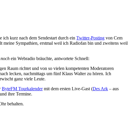
 ich kurz nach dem Sendestart durch ein
Twitter-Posting
von Cem
lt meine Sympathien, erstmal weil ich Radiofan bin und zweitens weil
h
noch
ein Webradio bräuchte, antwortete Schnell:
chigen Raum richtet und von so vielen kompetenten Moderatoren
danach lecken, nachmittags um fünf Klaus Walter zu hören. Ich
wischt ganz viele Leute.
r
ByteFM Tourkalender
mit dem ersten Live-Gast (
Des Ark
– aus
und ihre Termine.
hr behalten.