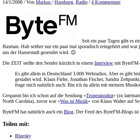
14/1/2008
/ Von
Markus
/
Hamburg
,
Radio
/
4 Kommentare
Seit ein paar Tagen gibt es e
Basman. Hab seither nur ein paar mal sporadisch reingehört und war 
aus der Hansestadt gesendet wird. 😉
Die ZEIT stellte den Sender kürzlich in einem
Interview
mit ByteFM-I
Es gibt allein in Deutschland 3.000 Webradios. Aber es gibt b
gestaltet wird. Klaus Fiehe, Jonathan Fischer, Sandra Zettpunk
frage mich natürlich auch: Bin ich da allein mit meinem Musi
Gespannt bin ich schon auf die Sendung «
Tropeninstitut
» (zu lateina
North Carolina), zuvor war «
Was ist Musik
» von Klaus Walter auf S
ByteFM hat natürlich auch ein
Blog
. Der Feed des ByteFM-Blogs ist
Teilen mit:
Bluesky