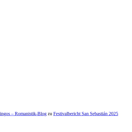
mingos – Romanistik-Blog
zu
Festivalbericht San Sebastián 2025