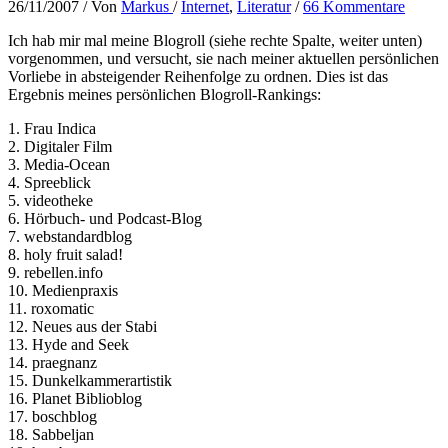
26/11/2007
/ Von
Markus
/
Internet
,
Literatur
/
66 Kommentare
Ich hab mir mal meine Blogroll (siehe rechte Spalte, weiter unten)
vorgenommen, und versucht, sie nach meiner aktuellen persönlichen
Vorliebe in absteigender Reihenfolge zu ordnen. Dies ist das
Ergebnis meines persönlichen Blogroll-Rankings:
1. Frau Indica
2. Digitaler Film
3. Media-Ocean
4. Spreeblick
5. videotheke
6. Hörbuch- und Podcast-Blog
7. webstandardblog
8. holy fruit salad!
9. rebellen.info
10. Medienpraxis
11. roxomatic
12. Neues aus der Stabi
13. Hyde and Seek
14. praegnanz
15. Dunkelkammerartistik
16. Planet Biblioblog
17. boschblog
18. Sabbeljan