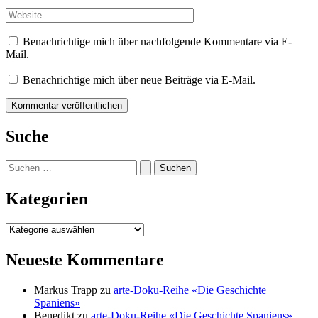
Adresse*
Website
Benachrichtige mich über nachfolgende Kommentare via E-
Mail.
Benachrichtige mich über neue Beiträge via E-Mail.
Suche
Suchen
nach:
Kategorien
Kategorien
Neueste Kommentare
Markus Trapp
zu
arte-Doku-Reihe «Die Geschichte
Spaniens»
Benedikt
zu
arte-Doku-Reihe «Die Geschichte Spaniens»