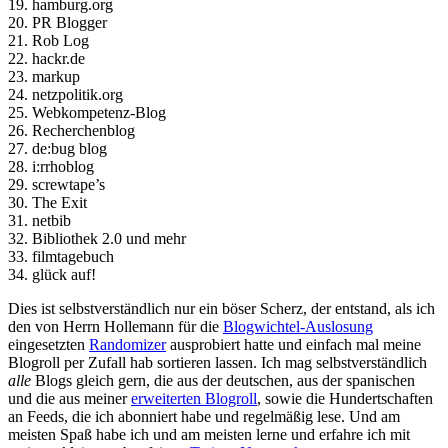
19. hamburg.org
20. PR Blogger
21. Rob Log
22. hackr.de
23. markup
24. netzpolitik.org
25. Webkompetenz-Blog
26. Recherchenblog
27. de:bug blog
28. i:rrhoblog
29. screwtape’s
30. The Exit
31. netbib
32. Bibliothek 2.0 und mehr
33. filmtagebuch
34. glück auf!
Dies ist selbstverständlich nur ein böser Scherz, der entstand, als ich
den von Herrn Hollemann für die
Blogwichtel-Auslosung
eingesetzten
Randomizer
ausprobiert hatte und einfach mal meine
Blogroll per Zufall hab sortieren lassen. Ich mag selbstverständlich
alle
Blogs gleich gern, die aus der deutschen, aus der spanischen
und die aus meiner
erweiterten Blogroll
, sowie die Hundertschaften
an Feeds, die ich abonniert habe und regelmäßig lese. Und am
meisten Spaß habe ich und am meisten lerne und erfahre ich mit