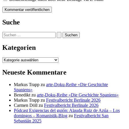
Suche
Suchen
nach:
Kategorien
Kategorien
Neueste Kommentare
Markus Trapp
zu
arte-Doku-Reihe «Die Geschichte
Spaniens»
Benedikt
zu
arte-Doku-Reihe «Die Geschichte Spaniens»
Markus Trapp
zu
Festivalbericht Berlinale 2026
Carmen Döll
zu
Festivalbericht Berlinale 2026
Pódcast Exigencias del guión: Alauda Ruiz de Azúa – Los
domingos – Romanistik-Blog
zu
Festivalbericht San
Sebastián 2025