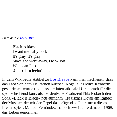
Direktlink
YouTube
Black is black
I want my baby back
It’s gray, it’s gray
Since she went away, Ooh-Ooh
What can I do
‚Cause I’m feelin‘ blue
In dem Wikipedia-Artikel zu
Los Bravos
kann man nachlesen, dass
das Lied von dem Deutschen Michael Kogel alias Mike Kennedy
geschrieben wurde und dass der internationale Durchbruch für die
spanische Band kam, als der deutsche Produzent Nils Nobach den
Song «Black Is Black» neu aufnahm. Tragisches Detail am Rande:
der Musiker, der mit der Orgel das prägendste Instrument dieses
Liedes spielt, Manuel Fernández, hat sich zwei Jahre danach, 1968,
das Leben genommen.