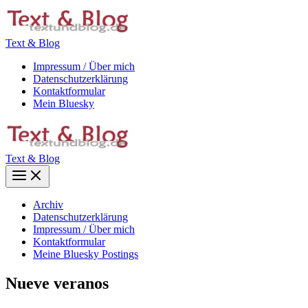
Zum
Inhalt
springen
Text & Blog
Impressum / Über mich
Datenschutzerklärung
Kontaktformular
Mein Bluesky
Text & Blog
Main
Menu
Archiv
Datenschutzerklärung
Impressum / Über mich
Kontaktformular
Meine Bluesky Postings
Nueve veranos