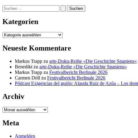
Suchen
nach:
Kategorien
Kategorien
Neueste Kommentare
Markus Trapp
zu
arte-Doku-Reihe «Die Geschichte Spaniens»
Benedikt
zu
arte-Doku-Reihe «Die Geschichte Spaniens»
Markus Trapp
zu
Festivalbericht Berlinale 2026
Carmen Döll
zu
Festivalbericht Berlinale 2026
Pódcast Exigencias del guión: Alauda Ruiz de Azúa – Los do
Archiv
Archiv
Meta
Anmelden