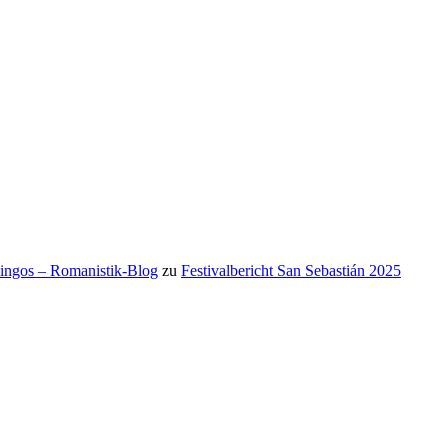
mingos – Romanistik-Blog
zu
Festivalbericht San Sebastián 2025