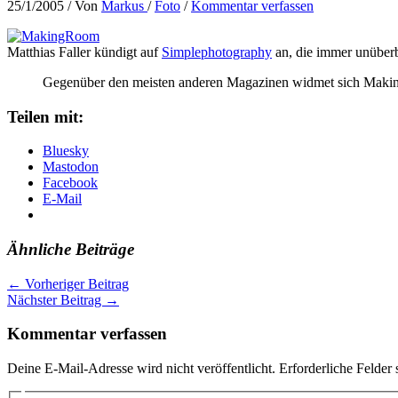
25/1/2005
/ Von
Markus
/
Foto
/
Kommentar verfassen
Matthias Faller kündigt auf
Simplephotography
an, die immer unüber
Gegenüber den meisten anderen Magazinen widmet sich MakingRoo
Teilen mit:
Bluesky
Mastodon
Facebook
E-Mail
Ähnliche Beiträge
←
Vorheriger Beitrag
Nächster Beitrag
→
Kommentar verfassen
Deine E-Mail-Adresse wird nicht veröffentlicht.
Erforderliche Felder 