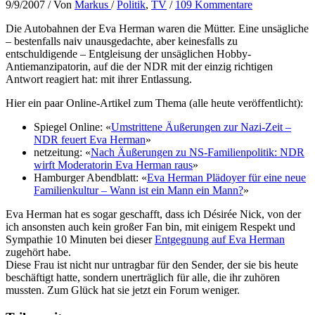
9/9/2007
/ Von
Markus
/
Politik
,
TV
/
109 Kommentare
Die Autobahnen der Eva Herman waren die Mütter. Eine unsägliche
– bestenfalls naiv unausgedachte, aber keinesfalls zu
entschuldigende – Entgleisung der unsäglichen Hobby-
Antiemanzipatorin, auf die der NDR mit der einzig richtigen
Antwort reagiert hat: mit ihrer Entlassung.
Hier ein paar Online-Artikel zum Thema (alle heute veröffentlicht):
Spiegel Online: «
Umstrittene Äußerungen zur Nazi-Zeit –
NDR feuert Eva Herman
»
netzeitung: «
Nach Äußerungen zu NS-Familienpolitik: NDR
wirft Moderatorin Eva Herman raus
»
Hamburger Abendblatt: «
Eva Herman Plädoyer für eine neue
Familienkultur – Wann ist ein Mann ein Mann?
»
Eva Herman hat es sogar geschafft, dass ich Désirée Nick, von der
ich ansonsten auch kein großer Fan bin, mit einigem Respekt und
Sympathie 10 Minuten bei dieser
Entgegnung auf Eva Herman
zugehört habe.
Diese Frau ist nicht nur untragbar für den Sender, der sie bis heute
beschäftigt hatte, sondern unerträglich für alle, die ihr zuhören
mussten. Zum Glück hat sie jetzt ein Forum weniger.