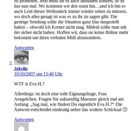
zu promoten. Jetzt muss sie es auch aushalten können, so ist
das nun mal. Wo kommen wir den sonst hin…und ich bin es
auch Leid dieses Weibsstück immer wieder sehen zu müssen,
wo doch alles gesagt ist was es zu ihr zu sagen gibt. Die
gestrige Sendung sollte die Situation ganz klar dargestellt
haben – obwohl ich Kerner nicht mag. Mitleid sollte man mit
der sicher nicht haben. Hoffen wir, dass sie keine Bühne mehr
bekommt um ihren verbalen Müll abzusondern.
Antworten
Jekylla
10/10/2007 um 15:40 Uhr
WTF is Eva H.?
Allerdings: ist doch eine tolle Eignungsfrage, Frau
Aengelchen. Fragen Sie zukuenftig Maenner gleich mal am
Anfang: „Sag mal, wie findest Du eigentlich Eva H.?“ Die
Antwort entscheidet eindeutig ueber das weitere Schicksal 🙂
Antworten