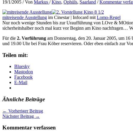
19/1/2005
/ Von
Markus
/
Kino
,
Ophüls
,
Saarland
/
Kommentar verfa
mitreisende Ausstellung
im Cinestar | Infocard mit
Lomo-Regel
Nur noch wenige Stunden bis zur Uraufführung von LOve & MOtion a
sicherheitshalber noch mal kurz vor Beginn am Kino nachfragen… Wen
Für die
2. Vorführung
am Donnerstag, den 20. Januar 2005, um 16 
und 19.00 Uhr bei Frau Köber reservieren. Oder eben einfach zur Vors
Teilen mit:
Bluesky
Mastodon
Facebook
E-Mail
Ähnliche Beiträge
←
Vorheriger Beitrag
Nächster Beitrag
→
Kommentar verfassen