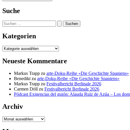
Suche
Suchen
nach:
Kategorien
Kategorien
Neueste Kommentare
Markus Trapp
zu
arte-Doku-Reihe «Die Geschichte Spaniens»
Benedikt
zu
arte-Doku-Reihe «Die Geschichte Spaniens»
Markus Trapp
zu
Festivalbericht Berlinale 2026
Carmen Döll
zu
Festivalbericht Berlinale 2026
Pódcast Exigencias del guión: Alauda Ruiz de Azúa – Los do
Archiv
Archiv