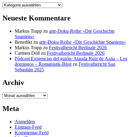
Kategorien
Neueste Kommentare
Markus Trapp
zu
arte-Doku-Reihe «Die Geschichte
Spaniens»
Benedikt
zu
arte-Doku-Reihe «Die Geschichte Spaniens»
Markus Trapp
zu
Festivalbericht Berlinale 2026
Carmen Döll
zu
Festivalbericht Berlinale 2026
Pódcast Exigencias del guión: Alauda Ruiz de Azúa – Los
domingos – Romanistik-Blog
zu
Festivalbericht San
Sebastián 2025
Archiv
Archiv
Meta
Anmelden
Eintrags-Feed
Kommentar-Feed