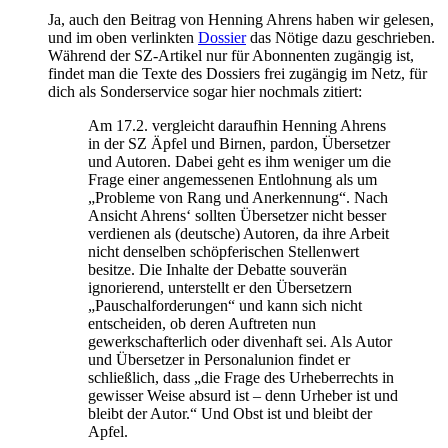
Ja, auch den Beitrag von Henning Ahrens haben wir gelesen,
und im oben verlinkten
Dossier
das Nötige dazu geschrieben.
Während der SZ-Artikel nur für Abonnenten zugängig ist,
findet man die Texte des Dossiers frei zugängig im Netz, für
dich als Sonderservice sogar hier nochmals zitiert:
Am 17.2. vergleicht daraufhin Henning Ahrens
in der SZ Äpfel und Birnen, pardon, Übersetzer
und Autoren. Dabei geht es ihm weniger um die
Frage einer angemessenen Entlohnung als um
„Probleme von Rang und Anerkennung“. Nach
Ansicht Ahrens‘ sollten Übersetzer nicht besser
verdienen als (deutsche) Autoren, da ihre Arbeit
nicht denselben schöpferischen Stellenwert
besitze. Die Inhalte der Debatte souverän
ignorierend, unterstellt er den Übersetzern
„Pauschalforderungen“ und kann sich nicht
entscheiden, ob deren Auftreten nun
gewerkschafterlich oder divenhaft sei. Als Autor
und Übersetzer in Personalunion findet er
schließlich, dass „die Frage des Urheberrechts in
gewisser Weise absurd ist – denn Urheber ist und
bleibt der Autor.“ Und Obst ist und bleibt der
Apfel.