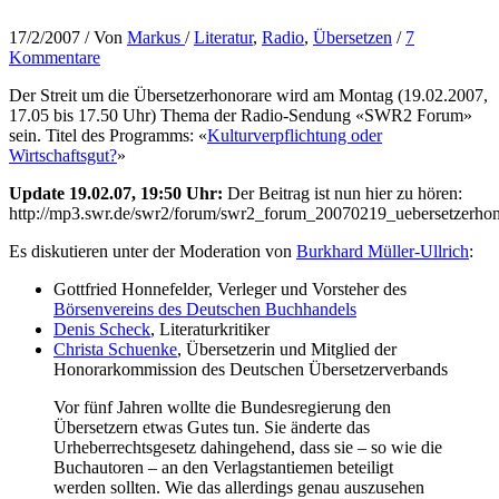
17/2/2007
/ Von
Markus
/
Literatur
,
Radio
,
Übersetzen
/
7
Kommentare
Der Streit um die Übersetzerhonorare wird am Montag (19.02.2007,
17.05 bis 17.50 Uhr) Thema der Radio-Sendung «SWR2 Forum»
sein. Titel des Programms: «
Kulturverpflichtung oder
Wirtschaftsgut?
»
Update 19.02.07, 19:50 Uhr:
Der Beitrag ist nun hier zu hören:
http://mp3.swr.de/swr2/forum/swr2_forum_20070219_uebersetzerh
Es diskutieren unter der Moderation von
Burkhard Müller-Ullrich
:
Gottfried Honnefelder, Verleger und Vorsteher des
Börsenvereins des Deutschen Buchhandels
Denis Scheck
, Literaturkritiker
Christa Schuenke
, Übersetzerin und Mitglied der
Honorarkommission des Deutschen Übersetzerverbands
Vor fünf Jahren wollte die Bundesregierung den
Übersetzern etwas Gutes tun. Sie änderte das
Urheberrechtsgesetz dahingehend, dass sie – so wie die
Buchautoren – an den Verlagstantiemen beteiligt
werden sollten. Wie das allerdings genau auszusehen