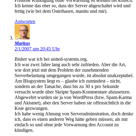
Fristlose Kündigung ohne Vorwarnung ist seltsam bis kritisch.
Ich kenne das eher so, dass der Server abgeschaltet wird und
fertig (wie bei dem Osterhasen, manitu und mir).
Antworten
Markus
2/1/2007 um 20:45 Uhr
Bisher war ich bei united-systems.org.
Ich war zwei Jahre lang auch sehr zufrieden. Aber die Art,
wie dort jetzt mit dem Problem der zunehmenden
Serverbelastung umgegangen wurde, ist absolut unakzeptabel.
Am Blogsystem liegt es – glaube ich zumindest – nicht,
sondern an der Tatsache, dass bis zu 30 x pro Sekunde
versucht wurde über Skripte Spam-Kommentare abzusetzen.
Abgewehrt wurden sie ja von WordPress (bzw. Spam-Karma
und Akismet), aber den Server haben sie offensichtlich in die
Knie gezwungen.
Ich habe wenig Ahnung von Serveradminstration, doch denke
ich, dass es einen anderen Weg hätte geben müssen, als mir
einfach so und ohne jede Vorwarnung den Account zu
kündigen.