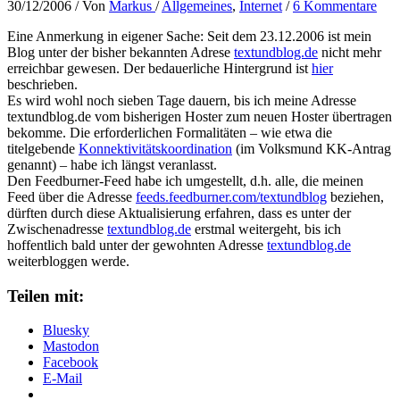
30/12/2006
/ Von
Markus
/
Allgemeines
,
Internet
/
6 Kommentare
Eine Anmerkung in eigener Sache: Seit dem 23.12.2006 ist mein
Blog unter der bisher bekannten Adrese
textundblog.de
nicht mehr
erreichbar gewesen. Der bedauerliche Hintergrund ist
hier
beschrieben.
Es wird wohl noch sieben Tage dauern, bis ich meine Adresse
textundblog.de vom bisherigen Hoster zum neuen Hoster übertragen
bekomme. Die erforderlichen Formalitäten – wie etwa die
titelgebende
Konnektivitätskoordination
(im Volksmund KK-Antrag
genannt) – habe ich längst veranlasst.
Den Feedburner-Feed habe ich umgestellt, d.h. alle, die meinen
Feed über die Adresse
feeds.feedburner.com/textundblog
beziehen,
dürften durch diese Aktualisierung erfahren, dass es unter der
Zwischenadresse
textundblog.de
erstmal weitergeht, bis ich
hoffentlich bald unter der gewohnten Adresse
textundblog.de
weiterbloggen werde.
Teilen mit:
Bluesky
Mastodon
Facebook
E-Mail