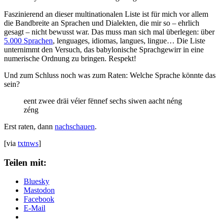
Faszinierend an dieser multinationalen Liste ist für mich vor allem
die Bandbreite an Sprachen und Dialekten, die mir so – ehrlich
gesagt – nicht bewusst war. Das muss man sich mal überlegen: über
5.000 Sprachen
, lenguages, idiomas, langues, lingue… Die Liste
unternimmt den Versuch, das babylonische Sprachgewirr in eine
numerische Ordnung zu bringen. Respekt!
Und zum Schluss noch was zum Raten: Welche Sprache könnte das
sein?
eent zwee dräi véier fënnef sechs siwen aacht néng
zéng
Erst raten, dann
nachschauen
.
[via
txtnws
]
Teilen mit:
Bluesky
Mastodon
Facebook
E-Mail