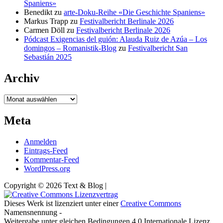
Spaniens»
Benedikt
zu
arte-Doku-Reihe «Die Geschichte Spaniens»
Markus Trapp
zu
Festivalbericht Berlinale 2026
Carmen Döll
zu
Festivalbericht Berlinale 2026
Pódcast Exigencias del guión: Alauda Ruiz de Azúa – Los
domingos – Romanistik-Blog
zu
Festivalbericht San
Sebastián 2025
Archiv
Archiv
Meta
Anmelden
Eintrags-Feed
Kommentar-Feed
WordPress.org
Copyright © 2026 Text & Blog |
Dieses Werk ist lizenziert unter einer
Creative Commons
Namensnennung -
Weitergabe unter gleichen Bedingungen 4.0 Internationale Lizenz.