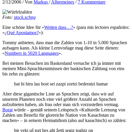
2/12/2006
/ Von
Markus
/
Allgemeines
/
7 Kommentare
Foto:
stock.xchng
Eine schöne Idee für «
Wetten dass…?
» (para mis lectores españoles:
«
¿Qué Apostamos?
»):
Tommy anbieten, dass man die Zahlen von 1-10 in 5.000 Sprachen
aufsagen kann. Als kleine Lernvorlage mag diese Seite dienen:
«
Numbers in 5020 Languages
».
Bei meinen Besuchen im Baskenland versuche ich ja immer mit
meinen Mini-Sprachkenntnissen der baskischen Zählung von eins
bis zehn zu glänzen:
bat bi hiru lau bost sei zazpi zortzi bederatzi hamar
Aber diese gigantische Liste an Sprachen zeigt, dass wir auf
unserem Planeten noch eine viel größere Anzahl an Sprachen
aufzubieten haben, als frau oder man sich vorzustellen vermag.
Borat
würde – gemäß seinem Leitspruch «Kulturelle Lernung von
Zahlen um Benefiz für glorreiche Nation von Kasachstan zu
machen» – in seinem Heimatidiom (also auf kasachisch) so zählen:
bir yeki uš tort bes alti žetti segiz toghiz on