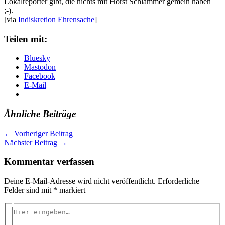
Lokalreporter gibt, die nichts mit Horst Schlämmer gemein haben
;-).
[via
Indiskretion Ehrensache
]
Teilen mit:
Bluesky
Mastodon
Facebook
E-Mail
Ähnliche Beiträge
←
Vorheriger Beitrag
Nächster Beitrag
→
Kommentar verfassen
Deine E-Mail-Adresse wird nicht veröffentlicht.
Erforderliche
Felder sind mit
*
markiert
Hier
eingeben…