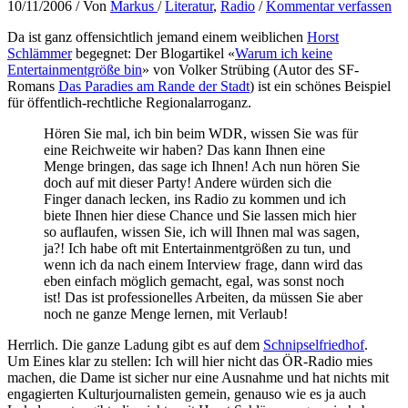
10/11/2006
/ Von
Markus
/
Literatur
,
Radio
/
Kommentar verfassen
Da ist ganz offensichtlich jemand einem weiblichen
Horst
Schlämmer
begegnet: Der Blogartikel «
Warum ich keine
Entertainmentgröße bin
» von Volker Strübing (Autor des SF-
Romans
Das Paradies am Rande der Stadt
) ist ein schönes Beispiel
für öffentlich-rechtliche Regionalarroganz.
Hören Sie mal, ich bin beim WDR, wissen Sie was für
eine Reichweite wir haben? Das kann Ihnen eine
Menge bringen, das sage ich Ihnen! Ach nun hören Sie
doch auf mit dieser Party! Andere würden sich die
Finger danach lecken, ins Radio zu kommen und ich
biete Ihnen hier diese Chance und Sie lassen mich hier
so auflaufen, wissen Sie, ich will Ihnen mal was sagen,
ja?! Ich habe oft mit Entertainmentgrößen zu tun, und
wenn ich da nach einem Interview frage, dann wird das
eben einfach möglich gemacht, egal, was sonst noch
ist! Das ist professionelles Arbeiten, da müssen Sie aber
noch ne ganze Menge lernen, mit Verlaub!
Herrlich. Die ganze Ladung gibt es auf dem
Schnipselfriedhof
.
Um Eines klar zu stellen: Ich will hier nicht das ÖR-Radio mies
machen, die Dame ist sicher nur eine Ausnahme und hat nichts mit
engagierten Kulturjournalisten gemein, genauso wie es ja auch