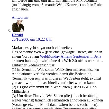
Ich werde mir das, und natürlich auch die Mikroformate
(unabhängig vom „Semantic Web“-Konzept) noch in Ruhe
anschauen.
Antworten
Harald
25/10/2006 um 10:22 Uhr
Markus, es geht sogar noch viel weiter:
Das Semantic Web – (jetzt eine ‚gewagte These‘, die ich in
einem Vortrag am
WebMonday Anfang September in Jena
erläutert habe…) – wird ohne das Web 2.0 nichts werden…
Einfacher Gedankenschluss:
(1) Im Semantic Web sollen WebSeiten mit semantischen
Annotationen verlinkt werden, damit die Bedeutung
(Semantik) dessen, was in diesen WebSeiten steht, explizit
gemacht wird und maschinell verarbeitet werden kann.
(2) Es gibt verdammt viele WebSeiten (10/2006 -> > 55
Milliarden)
(3) Um diese Flut von WebSeiten (die ja noch beständig
weiter wächst) tatsächlich semantisch annotieren zu können
(vorausgesetzt die Mittel dazu wären bereits vorhanden),
bedarf es der gemeinschaftlichen Zusammenarbeit aller