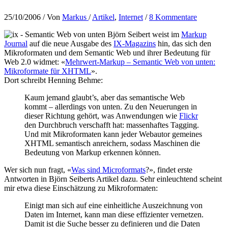
25/10/2006
/ Von
Markus
/
Artikel
,
Internet
/
8 Kommentare
Björn Seibert weist im
Markup
Journal
auf die neue Ausgabe des
IX-Magazins
hin, das sich den
Mikroformaten und dem Semantic Web und ihrer Bedeutung für
Web 2.0 widmet: «
Mehrwert-Markup – Semantic Web von unten:
Mikroformate für XHTML
».
Dort schreibt Henning Behme:
Kaum jemand glaubt’s, aber das semantische Web
kommt – allerdings von unten. Zu den Neuerungen in
dieser Richtung gehört, was Anwendungen wie
Flickr
den Durchbruch verschafft hat: massenhaftes Tagging.
Und mit Mikroformaten kann jeder Webautor gemeines
XHTML semantisch anreichern, sodass Maschinen die
Bedeutung von Markup erkennen können.
Wer sich nun fragt, «
Was sind Microformats
?», findet erste
Antworten in Björn Seiberts Artikel dazu. Sehr einleuchtend scheint
mir etwa diese Einschätzung zu Mikroformaten:
Einigt man sich auf eine einheitliche Auszeichnung von
Daten im Internet, kann man diese effizienter vernetzen.
Damit ist die Suche besser zu definieren und die Daten